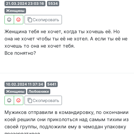
21.03.2024 23:03:16
5534
Женщины
content_copy
Скопировать
Женщина тебя не хочет, когда ты хочешь её. Но
она не хочет чтобы ты её не хотел. А если ты её не
хочешь то она не хочет тебя.
Все понятно?
10.02.2024 11:37:34
5441
Женщины
Любовники
content_copy
Скопировать
Мужиков отправили в командировку, по окончании
коей решили они приколоться над самым тихим из
своей группы, подложили ему в чемодан упаковку
презервативов.