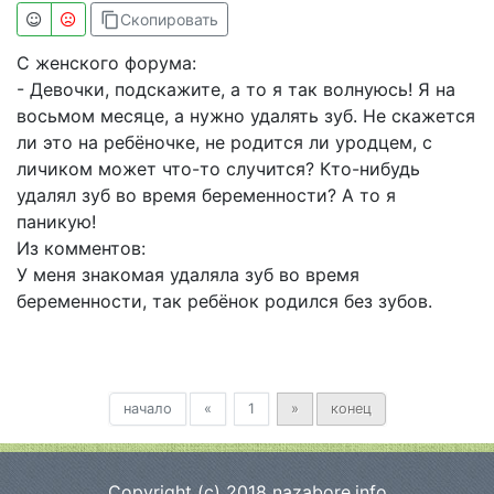
content_copy
Скопировать
С женского форума:
- Девочки, подскажите, а то я так волнуюсь! Я на
восьмом месяце, а нужно удалять зуб. Не скажется
ли это на ребёночке, не родится ли уродцем, с
личиком может что-то случится? Кто-нибудь
удалял зуб во время беременности? А то я
паникую!
Из комментов:
У меня знакомая удаляла зуб во время
беременности, так ребёнок родился без зубов.
Предыдущая
Вперед
начало
«
1
»
конец
Copyright (c) 2018
nazabore.info