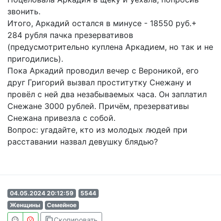
звонить.
Итого, Аркадий остался в минусе - 18550 руб.+
284 рубля пачка презервативов
(предусмотрительно куплена Аркадием, но так и не
пригодились).
Пока Аркадий проводил вечер с Вероникой, его
друг Григорий вызвал проститутку Снежану и
провёл с ней два незабываемых часа. Он заплатил
Снежане 3000 рублей. Причём, презервативы
Снежана привезла с собой.
Вопрос: угадайте, кто из молодых людей при
расставании назвал девушку блядью?
04.05.2024 20:12:59
5544
Женщины
Семейное
content_copy
Скопировать