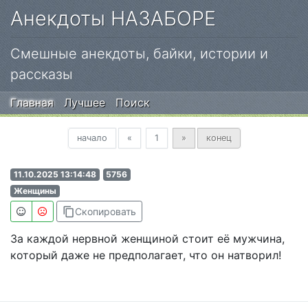
Анекдоты НАЗАБОРЕ
Смешные анекдоты, байки, истории и
рассказы
Главная
Лучшее
Поиск
Предыдущая
Вперед
начало
«
1
»
конец
11.10.2025 13:14:48
5756
Женщины
content_copy
Скопировать
За каждой нервной женщиной стоит её мужчина,
который даже не предполагает, что он натворил!