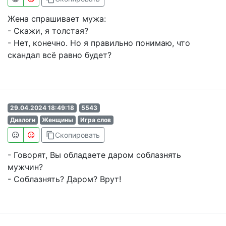
Жена спрашивает мужа:
- Скажи, я толстая?
- Нет, конечно. Но я правильно понимаю, что
скандал всё равно будет?
29.04.2024 18:49:18
5543
Диалоги
Женщины
Игра слов
content_copy
Скопировать
- Говорят, Вы обладаете даром соблазнять
мужчин?
- Соблазнять? Даром? Врут!