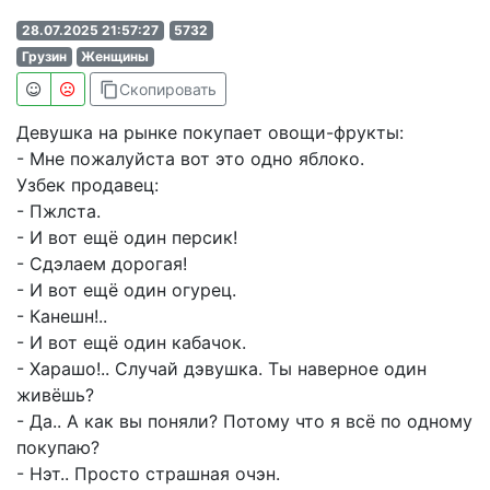
28.07.2025 21:57:27
5732
Грузин
Женщины
content_copy
Скопировать
Девушка на рынке покупает овощи-фрукты:
- Мне пожалуйста вот это одно яблоко.
Узбек продавец:
- Пжлста.
- И вот ещё один персик!
- Сдэлаем дорогая!
- И вот ещё один огурец.
- Канешн!..
- И вот ещё один кабачок.
- Харашо!.. Случай дэвушка. Ты наверное один
живёшь?
- Да.. А как вы поняли? Потому что я всё по одному
покупаю?
- Нэт.. Просто страшная очэн.