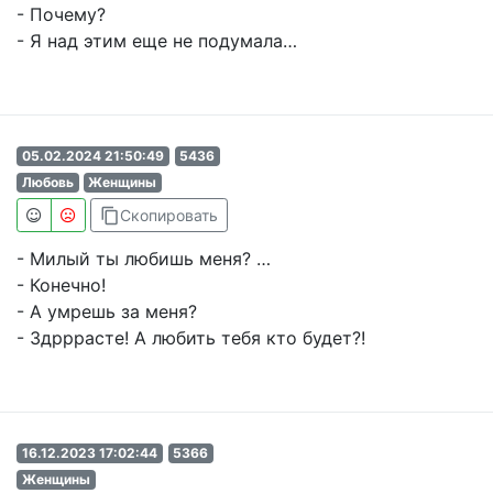
- Почему?
- Я над этим еще не подумала…
05.02.2024 21:50:49
5436
Любовь
Женщины
content_copy
Скопировать
- Милый ты любишь меня? …
- Конечно!
- А умрешь за меня?
- Здрррасте! А любить тебя кто будет?!
16.12.2023 17:02:44
5366
Женщины