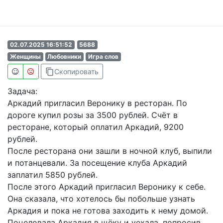
02.07.2025 16:51:52
5688
Женщины
Любовники
Игра слов
content_copy
Скопировать
Задача:
Аркадий пригласил Веронику в ресторан. По
дороге купил розы за 3500 рублей. Счёт в
ресторане, который оплатил Аркадий, 9200
рублей.
После ресторана они зашли в ночной клуб, выпили
и потанцевали. За посещение клуба Аркадий
заплатил 5850 рублей.
После этого Аркадий пригласил Веронику к себе.
Она сказала, что хотелось бы побольше узнать
Аркадия и пока не готова заходить к нему домой.
Поцеловала Аркадия в щёку и уехала, попросив