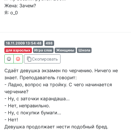
Жена: Зачем?
Я: о_0
18.11.2009 13:54:48
498
для взрослых
Игра слов
Женщины
Школа
content_copy
Скопировать
Сдаёт девушка экзамен по черчению. Ничего не
знает. Преподаватель говорит:
- Ладно, вопрос на тройку. С чего начинается
черчение?
- Ну, с заточки карандаша…
- Нет, неправильно.
- Ну, с покупки бумаги…
- Нет!
Девушка продолжает нести подобный бред.