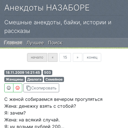
Анекдоты НАЗАБОРЕ
Смешные анекдоты, байки, истории и
рассказы
Главная
Лучшее
Поиск
Предыдущая
Вперед
начало
«
15
»
конец
18.11.2009 14:21:45
503
Женщины
Диалоги
Семейное
content_copy
Скопировать
С женой собираемся вечером прогуляться
Жена: денежку взять с стобой?
Я: зачем?
Жена: на всякий случай.
Я: ну возьми рублей 200…