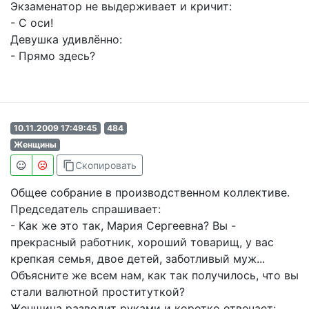
Экзаменатор не выдерживает и кричит:
- С оси!
Девушка удивлённо:
- Прямо здесь?
10.11.2009 17:49:45
484
Женщины
content_copy
Скопировать
Общее собрание в производственном коллективе.
Председатель спрашивает:
- Как же это так, Мария Сергеевна? Вы -
прекрасный работник, хороший товарищ, у вас
крепкая семья, двое детей, заботливый муж...
Объясните же всем нам, как так получилось, что вы
стали валютной проституткой?
Женщина разводит руками и коротко отвечает: