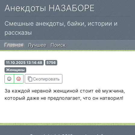
Анекдоты НАЗАБОРЕ
Смешные анекдоты, байки, истории и
рассказы
Главная
Лучшее
Поиск
11.10.2025 13:14:48
5756
Женщины
content_copy
Скопировать
За каждой нервной женщиной стоит её мужчина,
который даже не предполагает, что он натворил!