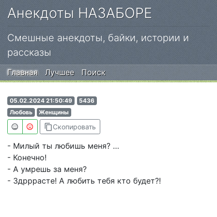
Анекдоты НАЗАБОРЕ
Смешные анекдоты, байки, истории и
рассказы
Главная
Лучшее
Поиск
05.02.2024 21:50:49
5436
Любовь
Женщины
content_copy
Скопировать
- Милый ты любишь меня? …
- Конечно!
- А умрешь за меня?
- Здрррасте! А любить тебя кто будет?!