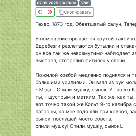
07.09.2025 23:29:06
5749
content_copy
Скопировать
Техас. 1873 год. Обветшалый салун. Тапе
В помещение врывается крутой такой ков
Вдребезги разлетаются бутылки и стакан
он все так же невозмутимо наблюдает з
выстрел, отстрелив фитилек у свечи.
Пожилой ковбой медленно поднялся и так
большими усилиями. Он взял из рук мол
- М-да… Спили мушку, сынок. У твоего К
ты, - шустрым и метким. Так же, как ты,
вот точно такой же Кольт 9-го калибра 
патроны, ко мне подошли три ковбоя, за
сынок, послушай моего совета,
спили мушку! Спили мушку, сынок!..