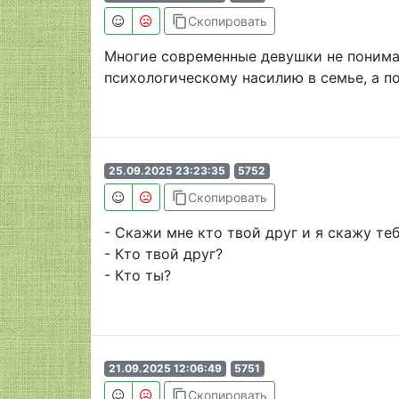
content_copy
Скопировать
Многие современные девушки не понимаю
психологическому насилию в семье, а по
25.09.2025 23:23:35
5752
content_copy
Скопировать
- Скажи мне кто твой друг и я скажу теб
- Кто твой друг?
- Кто ты?
21.09.2025 12:06:49
5751
content_copy
Скопировать