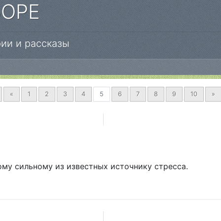
БОРЕ
ии и рассказы
Предыдущая
В
«
1
2
3
4
5
6
7
8
9
10
»
ому сильному из известных источнику стресса.