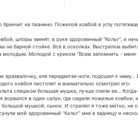
р бренчит на пианино. Пожилой ковбой в углу потягива
бой, шпоры звенят, в руке здоровенный "Кольт", и нач
ы на барной стойке. Всё в осколках. Выстрелом выбита
а молодым. Молодой с криком "Всем запомнить - меня 
 вразвалочку, еле передвигая ноги, подошел к нему… 
одого ковбоя пистолет и внимательно осмотрел его:
ольта слишком большая мушка, лучше спили ее… Когда-
 я ворвался в один салун, где сидели пожилые ковбои, 
с большой мушкой, сынок. И стрелял я тоже метко, не х
сунули мой здоровенный "Кольт" мне в задницу и нескол