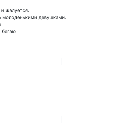
 и жалуется.
 за молоденькими девушками.
е
и бегаю