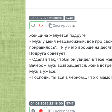
05.09.2025 21:01:20
5748
content_copy
Скопировать
Женщина жалуется подруге:
- Муж у меня невозможный: всё про свою
понравилось"… Я у него вообще на десят
Подруга советует:
- Сделай так, чтобы он увидел в тебе же
Вечером муж возвращается. Жена встреч
Муж в ужасе:
- Господи, ты вся в чёрном… что с мамо
04.09.2025 22:18:00
5747
content_copy
Скопировать