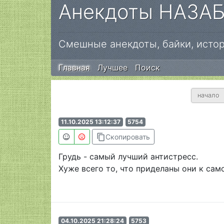
Анекдоты НАЗА
Смешные анекдоты, байки, истор
Главная
Лучшее
Поиск
начало
11.10.2025 13:12:37
5754
content_copy
Скопировать
Грудь - самый лучший антистресс.
Хуже всего то, что приделаны они к сам
04.10.2025 21:28:24
5753