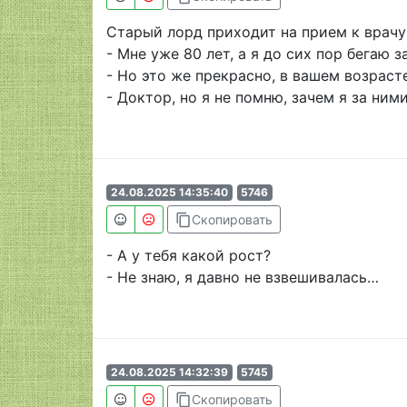
Старый лорд приходит на прием к врачу
- Мне уже 80 лет, а я до сих пор бегаю
- Но это же прекрасно, в вашем возраст
- Доктор, но я не помню, зачем я за ним
24.08.2025 14:35:40
5746
content_copy
Скопировать
- А у тебя какой рост?
- Не знаю, я давно не взвешивалась…
24.08.2025 14:32:39
5745
content_copy
Скопировать