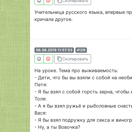
content_copy
Скопировать
Учительница русского языка, впервые пр
кричала другое.
06.08.2019 11:57:53
4129
content_copy
Скопировать
На уроке. Тема про выживаемость:
- Дети, что бы вы взяли с собой на нео
Петя:
- Я бы взял с собой горсть зерна, чтобы
Толя:
- А я бы взял ружьё и рыболовные снаст
Вася:
- Я бы взял подружку для секса и виног
- Ну, а ты Вовочка?