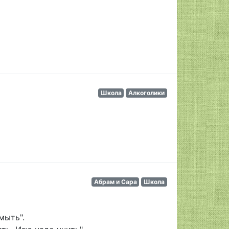
Школа
Алкоголики
Абрам и Сара
Школа
мыть".