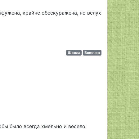
нфужена, крайне обескуражена, но вслух
Школа
Вовочка
обы было всегда хмельно и весело.