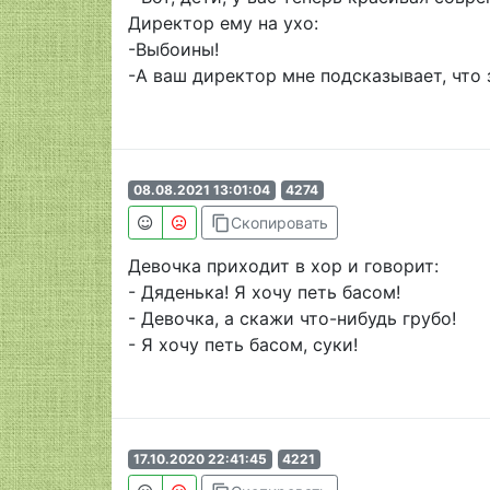
Директор ему на ухо:
-Выбоины!
-А ваш директор мне подсказывает, что 
08.08.2021 13:01:04
4274
content_copy
Скопировать
Девочка приходит в хор и говорит:
- Дяденька! Я хочу петь басом!
- Девочка, а скажи что-нибудь грубо!
- Я хочу петь басом, суки!
17.10.2020 22:41:45
4221