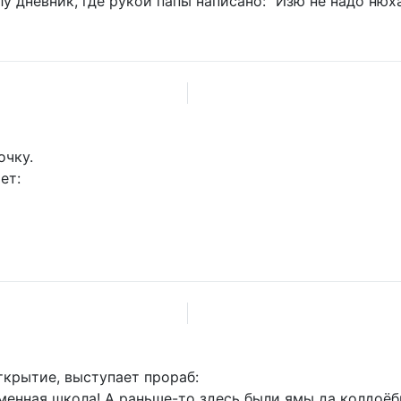
 дневник, где рукой папы написано: "Изю не надо нюха
очку.
ет:
крытие, выступает прораб:
ременная школа! А раньше-то здесь были ямы да колдоё