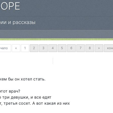
БОРЕ
ии и рассказы
Предыдущая
Вперед
ачало
«
1
2
3
4
5
6
7
8
»
кон
ем бы он хотел стать.
этот врач?
е три девушки, и все едят
 третья сосет. А вот какая из них