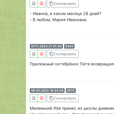
content_copy
Скопировать
- Иванов, в каком месяце 28 дней?
- В любом, Мария Ивановна.
07.11.2023 21:31:34
5343
content_copy
Скопировать
Прилежный октябрёнок Петя возвращалс
09.07.2022 19:34:20
4513
content_copy
Скопировать
Маленький Изя принес из школы дневник 