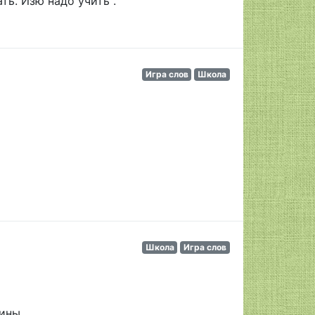
ть. Изю надо учить".
Игра слов
Школа
Школа
Игра слов
бины…