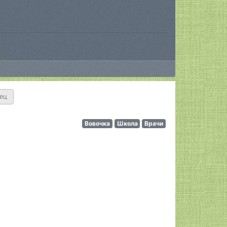
ец
Вовочка
Школа
Врачи