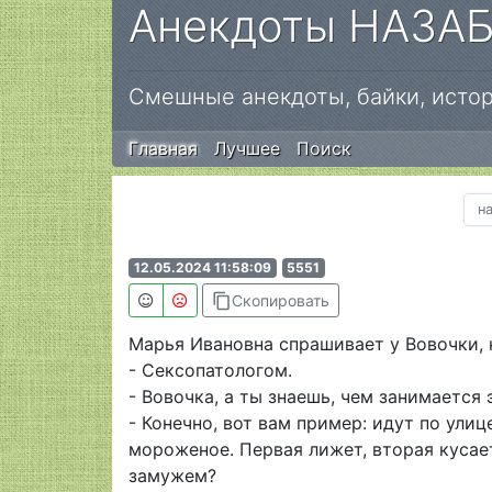
Анекдоты НАЗА
Смешные анекдоты, байки, истор
Главная
Лучшее
Поиск
н
12.05.2024 11:58:09
5551
content_copy
Скопировать
Марья Ивановна спрашивает у Вовочки, к
- Сексопатологом.
- Вовочка, а ты знаешь, чем занимается 
- Конечно, вот вам пример: идут по улиц
мороженое. Первая лижет, вторая кусает,
замужем?