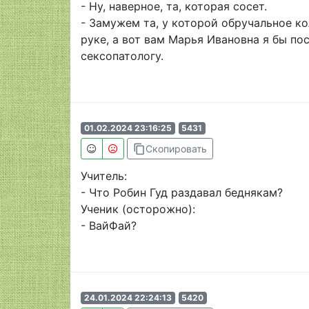
- Ну, наверное, та, которая сосет.
- Замужем та, у которой обручальное к
руке, а вот вам Марья Ивановна я бы по
сексопатологу.
01.02.2024 23:16:25
5431
content_copy
Скопировать
Учитель:
- Что Робин Гуд раздавал беднякам?
Ученик (осторожно):
- ВайФай?
24.01.2024 22:24:13
5420