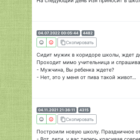
На следующий день Изя приносит в школу
04.07.2022 00:05:44
4482
content_copy
Скопировать
Сидит мужик в коридоре школы, ждет д
Проходит мимо учительница и спрашива
- Мужчина, Вы ребенка ждете?
- Нет, это у меня от пива такой живот...
04.11.2021 21:36:11
4315
content_copy
Скопировать
Построили новую школу. Праздничное от
- Вот, дети, у вас теперь красивая сов