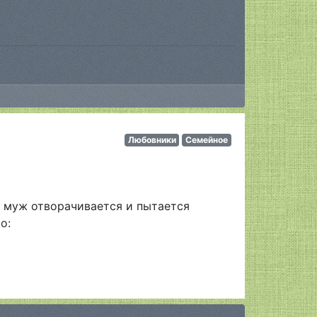
Любовники
Семейное
й муж отворачивается и пытается
о: