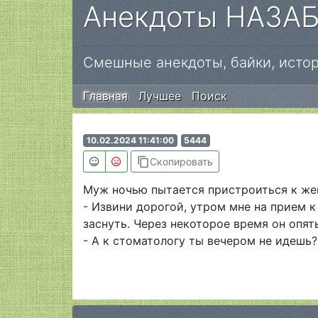
Анекдоты НАЗА
Смешные анекдоты, байки, истор
Главная
Лучшее
Поиск
10.02.2024 11:41:00
5444
content_copy
Скопировать
Муж ночью пытается пристроиться к жен
- Извини дорогой, утром мне на прием к
заснуть. Через некоторое время он опят
- А к стоматологу ты вечером не идешь?