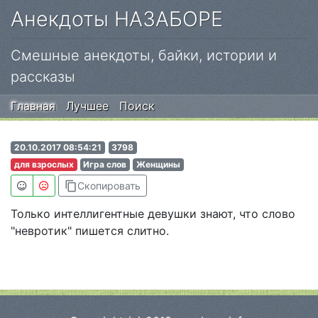
Анекдоты НАЗАБОРЕ
Смешные анекдоты, байки, истории и
рассказы
Главная
Лучшее
Поиск
20.10.2017 08:54:21
3798
для взрослых
Игра слов
Женщины
content_copy
Скопировать
Только интеллигентные девушки знают, что слово
"невротик" пишется слитно.