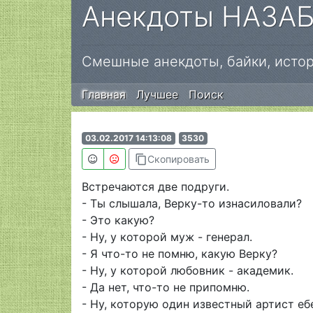
Анекдоты НАЗА
Смешные анекдоты, байки, истор
Главная
Лучшее
Поиск
03.02.2017 14:13:08
3530
content_copy
Скопировать
Встречаются две подруги.
- Ты слышала, Верку-то изнасиловали?
- Это какую?
- Ну, у которой муж - генерал.
- Я что-то не помню, какую Верку?
- Ну, у которой любовник - академик.
- Да нет, что-то не припомню.
- Ну, которую один известный артист еб