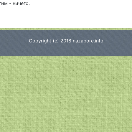
гим - ничего.
Copyright (c) 2018
nazabore.info