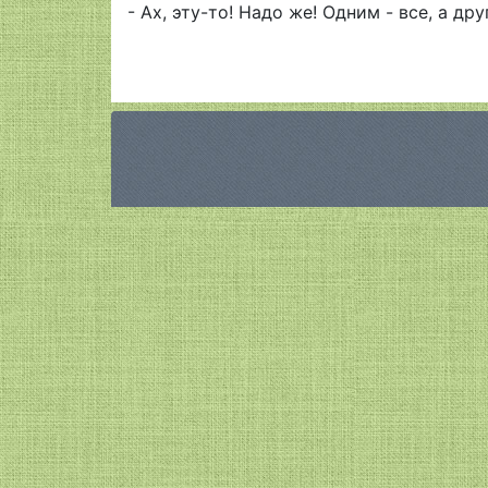
- Ах, эту-то! Надо же! Одним - все, а дру